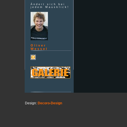
Ändert sich bei
jedem Mausklick!
Oliver
Wessel
Design:
Decoro-Design