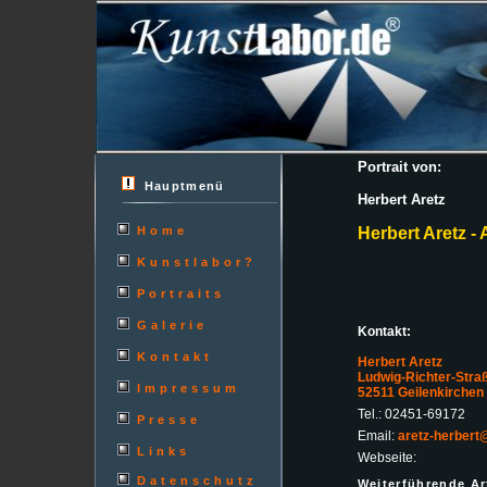
Portrait von:
Hauptmenü
Herbert Aretz
Home
Herbert Aretz - 
Kunstlabor?
Portraits
Galerie
Kontakt:
Kontakt
Herbert Aretz
Ludwig-Richter-Stra
Impressum
52511 Geilenkirchen
Tel.: 02451-69172
Presse
Email:
aretz-herbert@
Links
Webseite:
Datenschutz
Weiterführende Art