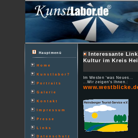
Hauptmenü
Interessante Lin
Kultur im Kreis He
Home
Kunstlabor?
Im Westen 'was Neues...
...Wir zeigen's Ihnen.:
Portraits
www.westblicke.d
Galerie
Kontakt
Impressum
Presse
Links
Datenschutz