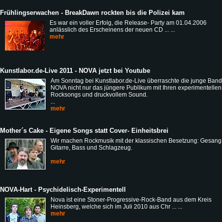
Frühlingserwachen - BreakDawn rockten bis die Polizei kam
Es war ein voller Erfolg, die Release- Party am 01.04.2006
anlässlich des Erscheinens der neuen CD ... ...
mehr
Kunstlabor.de-Live 2011 - NOVA jetzt bei Youtube
Am Sonntag bei Kunstlabor.de-Live überraschte die junge Band
NOVA nicht nur das jüngere Publikum mit Ihren experimentellen
Rocksongs und druckvollem Sound.
...
mehr
Mother´s Cake - Eigene Songs statt Cover- Einheitsbrei
Wir machen Rockmusik mit der klassischen Besetzung: Gesang
Gitarre, Bass und Schlagzeug.
mehr
NOVA-Hart - Psychidelisch-Experimentell
Nova ist eine Stoner-Progressive-Rock-Band aus dem Kreis
Heinsberg, welche sich im Juli 2010 aus Chr ... ...
mehr