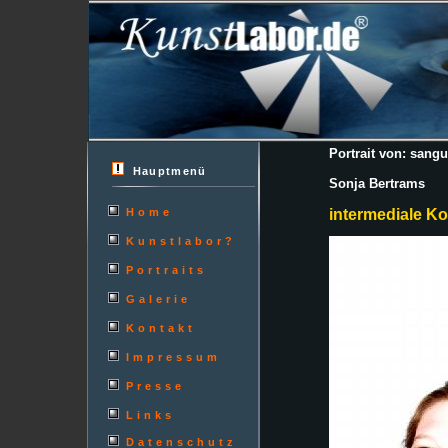
Portrait von: sangu
Hauptmenü
Sonja Bertrams
Home
intermediale K
Kunstlabor?
Portraits
Galerie
Kontakt
Impressum
Presse
Links
Datenschutz