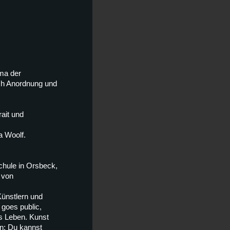
ma der
ch Anordnung und
rait und
a Woolf.
chule in Orsbeck,
 von
ünstlern und
goes public,
s Leben. Kunst
n: Du kannst