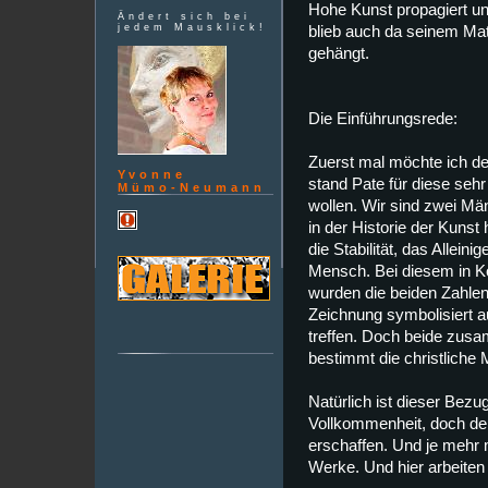
Hohe Kunst propagiert und
Ändert sich bei
jedem Mausklick!
blieb auch da seinem Mate
gehängt.
Die Einführungsrede:
Zuerst mal möchte ich de
Yvonne
stand Pate für diese seh
Mümo-Neumann
wollen. Wir sind zwei Mä
in der Historie der Kunst
die Stabilität, das Alleini
Mensch. Bei diesem in Kö
wurden die beiden Zahle
Zeichnung symbolisiert a
treffen. Doch beide zusa
bestimmt die christliche M
Natürlich ist dieser Bezu
Vollkommenheit, doch der 
erschaffen. Und je mehr ma
Werke. Und hier arbeiten