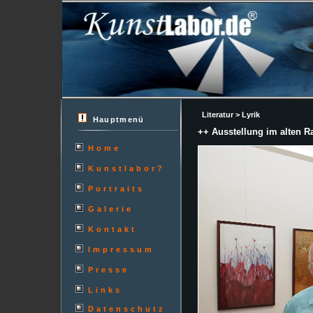
Literatur > Lyrik
Hauptmenü
++ Ausstellung im alten R
Home
Kunstlabor?
Portraits
Galerie
Kontakt
Impressum
Presse
Links
Datenschutz