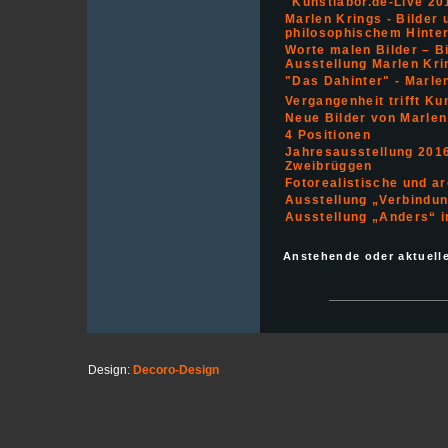
"Kunstlabor.de-Live 20
Marlen Krings - Bilder u
philosophischem Hinte
Worte malen Bilder – B
Ausstellung Marlen Kri
"Das Dahinter" - Marle
Vergangenheit trifft K
Neue Bilder von Marlen
4 Positionen
Jahresausstellung 201
Zweibrüggen
Fotorealistische und ar
Ausstellung „Verbindu
Ausstellung „Anders“ i
Anstehende oder aktuell
Design:
Decoro-Design