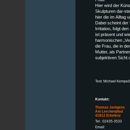
Hier wird der Künst
Skulpturen dar-stel
hier die im Alltag 
Dabei scheint der S
Irritation, folgt 
ist präsent und w
harmonischen „Ven
die Frau, die in d
Mutter, als Partne
subjektiven Sicht 
Text: Michael Kempe/L
Kontakt:
Thomas Jentgens
Am Lerchenpfad
41812 Erkelenz
Tel.: 02435-3533
Email: