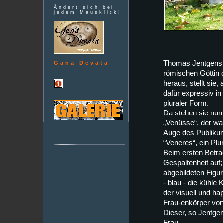
Ändert sich bei
jedem Mausklick!
Thomas Jentgens, 
Gana Devata
römischen Göttin 
heraus, stellt sie
dafür expressiv in
pluraler Form.
Da stehen sie nun
„Venüsse“, der wah
Auge des Publiku
“Veneres“, ein Plur
Beim ersten Betrac
Gespaltenheit auf
abgebildeten Figur
- blau - die kühle 
der visuell und hap
Frau-enkörper von 
Dieser, so Jentgen
Frau.