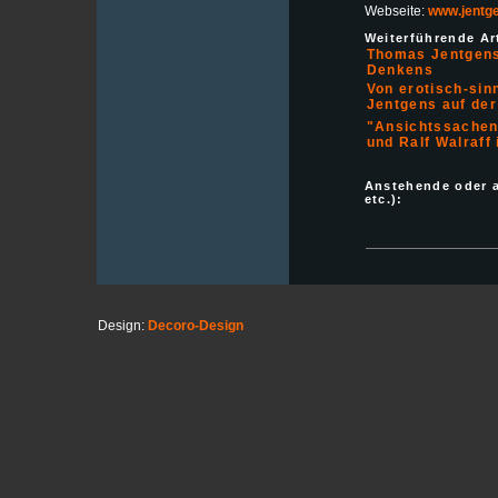
Webseite:
www.jentge
Weiterführende Art
Thomas Jentgens 
Denkens
Von erotisch-sin
Jentgens auf de
"Ansichtssachen
und Ralf Walraff
Anstehende oder 
etc.):
Design:
Decoro-Design