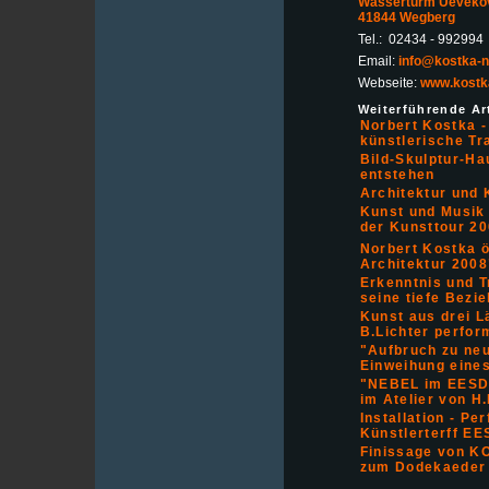
Wasserturm Ueveko
41844 Wegberg
Tel.: 02434 - 992994
Email:
info@kostka-n
Webseite:
www.kostka
Weiterführende Art
Norbert Kostka 
künstlerische Tr
Bild-Skulptur-Ha
entstehen
Architektur und 
Kunst und Musik
der Kunsttour 2
Norbert Kostka ö
Architektur 2008
Erkenntnis und T
seine tiefe Bez
Kunst aus drei L
B.Lichter perfor
"Aufbruch zu ne
Einweihung eines
"NEBEL im EESD
im Atelier von H.
Installation - P
Künstlerterff E
Finissage von K
zum Dodekaeder