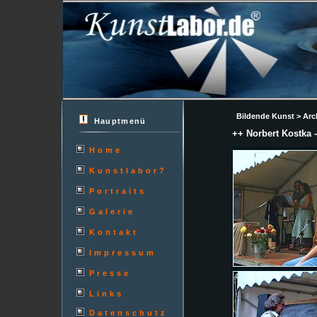
Bildende Kunst > Arch
Hauptmenü
++ Norbert Kostk
Home
Kunstlabor?
Portraits
Galerie
Kontakt
Impressum
Presse
Links
Datenschutz