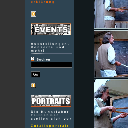
erklärung
Ausstellungen,
Konzerte und
mehr!
Suchen
Die Kunstlabor-
Teilnehmer
stellen sich vor
Zufallsportrait: